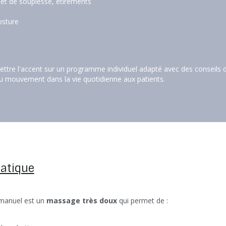
 et de souplesse, étirements
osture
ttre l'accent sur un programme individuel adapté avec des conseils 
du mouvement dans la vie quotidienne aux patients.
atique
manuel est un 
massage très doux
 qui permet de :