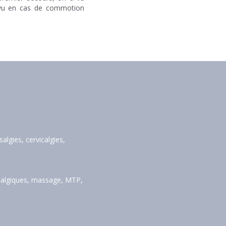
évu en cas de commotion 
lgies, cervicalgies, 
ntalgiques, massage, MTP, 