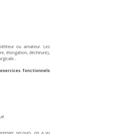
pétiteur ou amateur. Les 
e, élongation, déchirure), 
gicale...
 
exercices fonctionnels
qué
remier secours, on a vu 