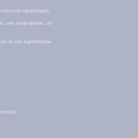
es musculo-squelettiques.
n; une tendinopathie; un 
ction et une augmentation 
hosocial.