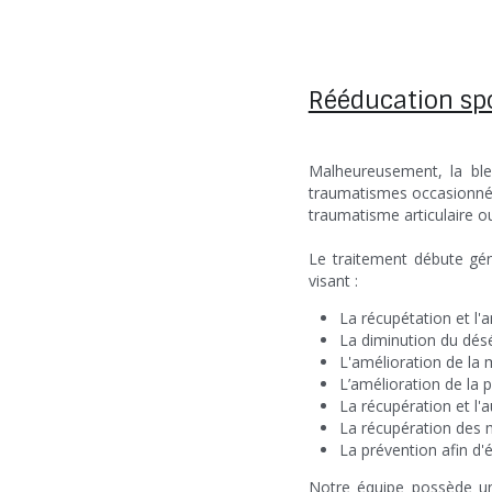
Rééducation spo
Malheureusement, la bles
traumatismes occasionnés p
traumatisme articulaire ou
Le traitement débute gén
visant :
La récupétation et l'
La diminution du désé
L'amélioration de la 
L’amélioration de la 
La récupération et l'
La récupération des m
La prévention afin d'é
Notre é
q
u
ipe possède un