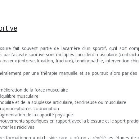
rtive
sure fait souvent partie de lacarrière d’un sportif, qu'il soit com
ar l’activité sportive sont multiples : accident musculaire (contractur
 osseux (entorse, luxation, fracture), tendinopathie, intervention chirur
éralement par une thérapie manuelle et se poursuit alors par des
amélioration de la force musculaire
quilibre musculaire
mobilité et de la souplesse articulaire, tendineuse ou musculaire
proprioception et coordination
augmentation de la capacité physique
ouvements spécifiques en rapport avec la blessure et le sport prati
viter les récidives
e formationen « pitch side care » où on a répété les étapes de p