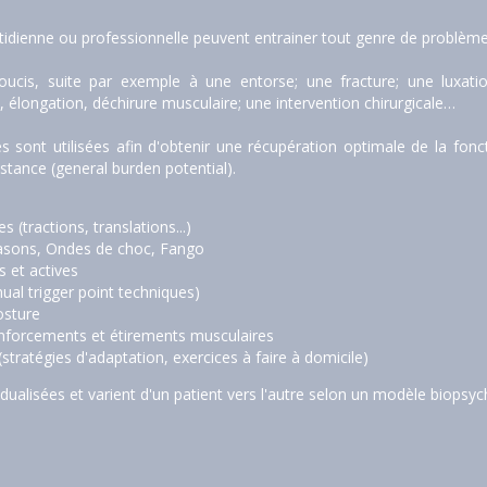
uotidienne ou professionnelle peuvent entrainer tout genre de problèm
ucis, suite par exemple à une entorse; une fracture; une luxatio
 élongation, déchirure musculaire; une intervention chirurgicale…
s sont utilisées afin d'obtenir une récupération optimale de la fon
istance (general burden potential).
 (tractions, translations...)
trasons, Ondes de choc, Fango
s et actives
l trigger point techniques)
osture
nforcements et étirements musculaires  
stratégies d'adaptation, exercices à faire à domicile)
dualisées et varient d'un patient vers l'autre selon un modèle biopsyc