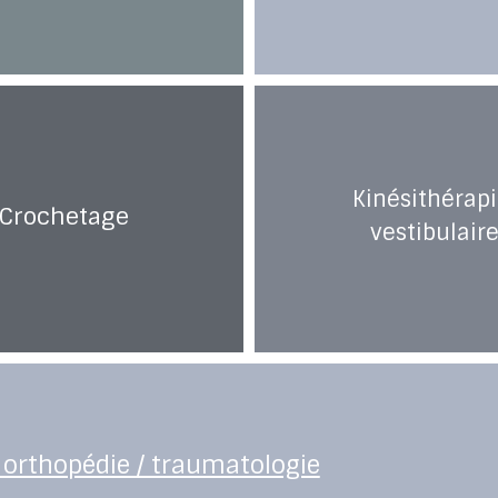
Kinésithérapi
Crochetage
vestibulair
orthopédie / traumatologie