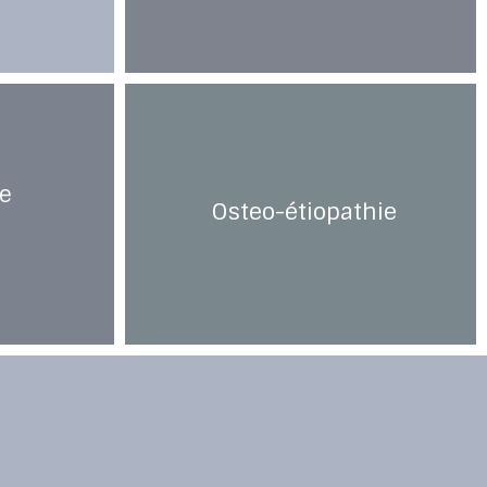
e 
 Osteo-étiopathie
e